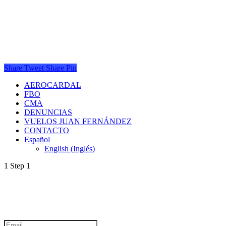
Share
Tweet
Share
Pin
AEROCARDAL
FBO
CMA
DENUNCIAS
VUELOS JUAN FERNÁNDEZ
CONTACTO
Español
English
(
Inglés
)
1
Step 1
SUSCRÍBETE A NUESTRO NEWSLETTER
reCaptcha v3
Email
email