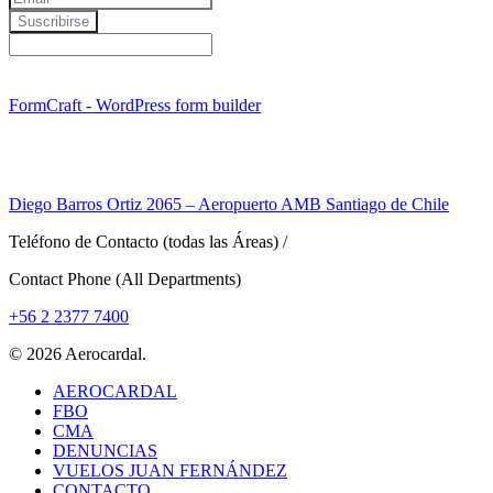
Suscribirse
keyboard_arrow_left
Previous
Next
keyboard_arrow_right
FormCraft - WordPress form builder
Twitter
Facebook
Instagram
LinkedIn
Diego Barros Ortiz 2065 – Aeropuerto AMB Santiago de Chile
Teléfono de Contacto (todas las Áreas) /
Contact Phone (All Departments)
+56 2 2377 7400
© 2026 Aerocardal.
Close
AEROCARDAL
Menu
FBO
CMA
DENUNCIAS
VUELOS JUAN FERNÁNDEZ
CONTACTO