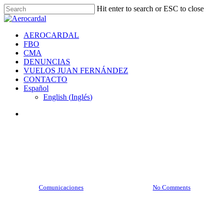
Skip
Hit enter to search or ESC to close
to
Close
main
Search
content
search
Menu
AEROCARDAL
FBO
CMA
DENUNCIAS
VUELOS JUAN FERNÁNDEZ
CONTACTO
Español
English
(
Inglés
)
search
Noticias
Newsletter Junio 2025
By
Comunicaciones
30 de junio de 2025
No Comments