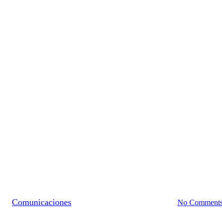
Noticias
Newsletter Abril 2024
By
Comunicaciones
29 de abril de 2024
julio 4th, 2024
No Comment