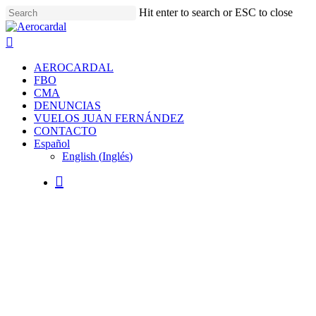
Skip
Hit enter to search or ESC to close
to
Close
main
Search
search
content
Menu
AEROCARDAL
FBO
CMA
DENUNCIAS
VUELOS JUAN FERNÁNDEZ
CONTACTO
Español
English
(
Inglés
)
search