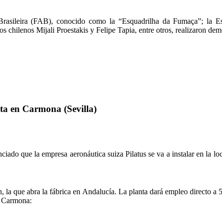
sileira (FAB), conocido como la “Esquadrilha da Fumaça”; la Esc
 chilenos Mijali Proestakis y Felipe Tapia, entre otros, realizaron demo
nta en Carmona (Sevilla)
iado que la empresa aeronáutica suiza Pilatus se va a instalar en la lo
ión, la que abra la fábrica en Andalucía. La planta dará empleo directo
n Carmona: