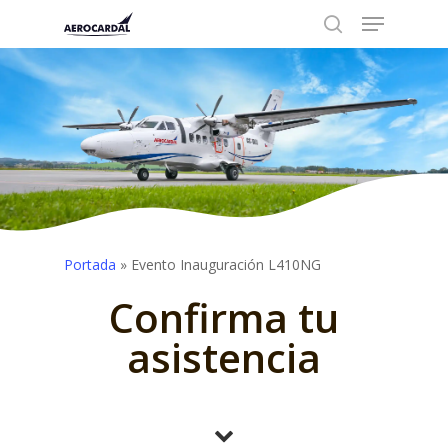
Menu
Skip
to
search
Close
main
Menu
content
Portada
»
Evento Inauguración L410NG
Confirma tu
asistencia