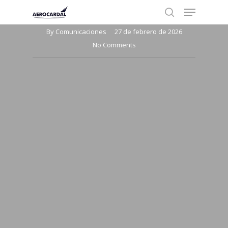
Menu
Skip
Newsletter Febrero 2026
to
search
Close
By
Comunicaciones
27 de febrero de 2026
main
Menu
No Comments
content